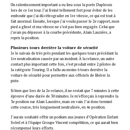
Un ralentissement important a eu lieu sous la porte Duplessis
lors de ce 1er tour. J’ai freiné tellement fort pour éviter de les
emboutir que j’ai dû rétrograder en 1re vitesse, ce qui est tout à
fait anormal. Ensuite, lorsque j’ai voulu passer le 2e rapport, mon
pied a glissé et ma vitesse ne s’est pas bien engagée. Celui que
j’avais pu dépasser à la courbe précédente, Alain Lauzière, a
repris la position.
Plusieurs tours derrière la voiture de sécurité
Je le suivais de très près pendant les quelques tours précédant la
1re neutralisation causée par un incident. À la relance, un autre
contact plus important cette fois, s’est produit entre 2 pilotes de
la catégorie Touring. Il a fallu au moins 6 tours derrière la
voiture de sécurité pour permettre aux officiels de libérer la
piste.
Si bien que lors de la 2e relance, il ne restait que 7 minutes à cette
épreuve d’une durée de 30 minutes. Je m’efforçais à reprendre la
3e position sur Alain Lauzière, mais en vain. J’ai donc terminé
cette course, très longuement neutralisée, en 4e position.
J’aurais souhaité offrir un podium aux jeunes d’Opération Enfant
Soleil et à l’équipe Groupe Vincent compétition, ce qui aurait bien
récompensé leurs efforts.