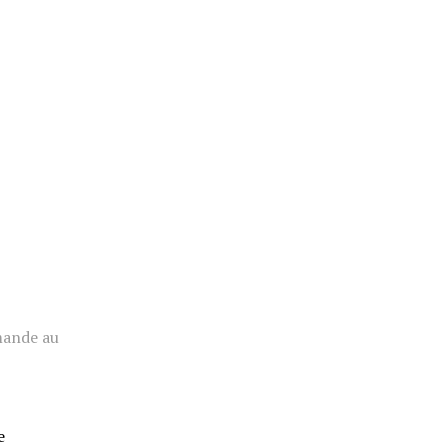
mande au
e