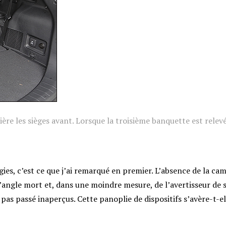
ère les sièges avant. Lorsque la troisième banquette est relev
es, c’est ce que j’ai remarqué en premier. L’absence de la ca
’angle mort et, dans une moindre mesure, de l’avertisseur de s
 pas passé inaperçus. Cette panoplie de dispositifs s’avère-t-el