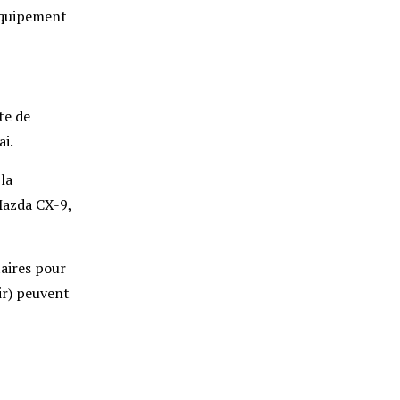
’équipement
te de
i.
la
azda CX-9
,
taires pour
ir) peuvent