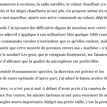
œuvres à reculons, la radio satellite, le volant chauffant (ce 
e) et les sièges chauffants m’ont plu. On propose même les 
on moi superflue, ajoute une autre commande au volant, déjà b
th. J’ai éprouvé des difficultés dignes de mention avec cette 
me adjectif s’applique à son utilisation! Mes quelque 1000 con
les commandes vocales n’entendent que ce qu’elles veulent, ma
antir que cette montée de pression envers ma « machine » n’a 
r le sundae? Les gens, que je rejoignais finalement, me faisaien
d’affirmer que la qualité du microphone est perfectible.
semblé étonnamment sportive, la direction est précise et les
 de route optimale. D’autre part, j’ai adoré le hayon arrière é
ière, ce n’est pas si mal. À défaut d’avoir accès à la caméra de 
ce. Par contre, les miroirs latéraux m’ont paru énormes! Ils 
angles morts importants. Malgré ma petite taille, c’est la prem