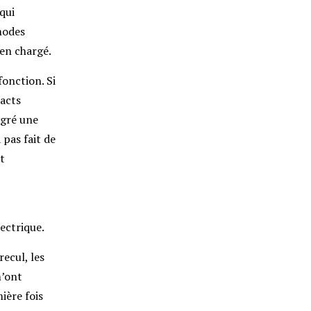
qui
modes
ien chargé.
fonction. Si
tacts
lgré une
pas fait de
t
lectrique.
recul, les
m’ont
ière fois