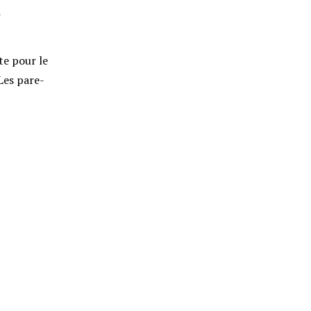
i
te pour le
Les pare-