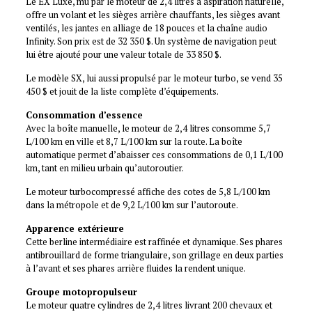
Le EX Luxe, mu par le moteur de 2,4 litres à aspiration naturelle,
offre un volant et les sièges arrière chauffants, les sièges avant
ventilés, les jantes en alliage de 18 pouces et la chaîne audio
Infinity. Son prix est de 32 350 $. Un système de navigation peut
lui être ajouté pour une valeur totale de 33 850 $.
Le modèle SX, lui aussi propulsé par le moteur turbo, se vend 35
450 $ et jouit de la liste complète d’équipements.
Consommation d’essence
Avec la boîte manuelle, le moteur de 2,4 litres consomme 5,7
L/100 km en ville et 8,7 L/100 km sur la route. La boîte
automatique permet d’abaisser ces consommations de 0,1 L/100
km, tant en milieu urbain qu’autoroutier.
Le moteur turbocompressé affiche des cotes de 5,8 L/100 km
dans la métropole et de 9,2 L/100 km sur l’autoroute.
Apparence extérieure
Cette berline intermédiaire est raffinée et dynamique. Ses phares
antibrouillard de forme triangulaire, son grillage en deux parties
à l’avant et ses phares arrière fluides la rendent unique.
Groupe motopropulseur
Le moteur quatre cylindres de 2,4 litres livrant 200 chevaux et