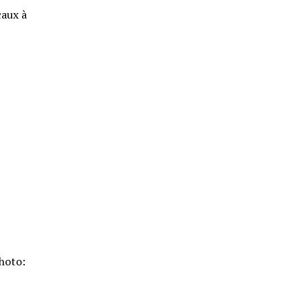
caux à
Photo: